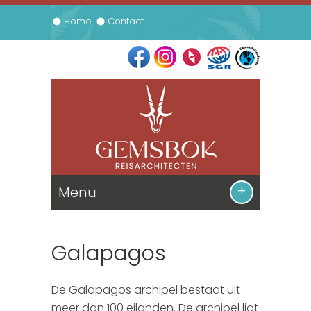
Home
Contact
Menu
De Reizen
Galapagos
Informatie
Zuid Afrika
De Galapagos archipel bestaat uit
Prijsbijlage
Namibie
Contact
meer dan 100 eilanden. De archipel ligt