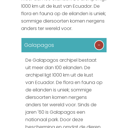
1000 km uit de kust van Ecuador. De
Botswana
Wie zijn wij?
flora en fauna op de eilanden is uniek;
sommige diersoorten komen nergens
Mauritius
Brochure aanvraag
anders ter wereld voor.
Zimbabwe & Zambia
Reisverzekeringen
Galapagos
Argentinie
Boekingsformulier
De Galapagos archipel bestaat
Peru
Autopagina
uit meer dan 100 eilanden. De
archipel ligt 1000 km uit de kust
Chili
Reiservaringen
van Ecuador. De flora en fauna op
de eilanden is uniek; sommige
Ecuador
SGR
diersoorten komen nergens
anders ter wereld voor. Sinds de
Madagascar
Presentaties
jaren '60 is Galapagos een
Tanzania & Kenia
nationaal park. Door deze
bescherming en omdat de dieren